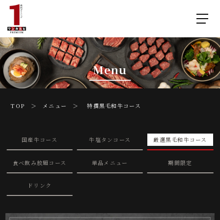
Menu
TOP ＞
メニュー
＞ 特撰黒毛和牛コース
国産牛コース
牛塩タンコース
厳選黒毛和牛コース
食べ飲み放題コース
単品メニュー
期間限定
ドリンク