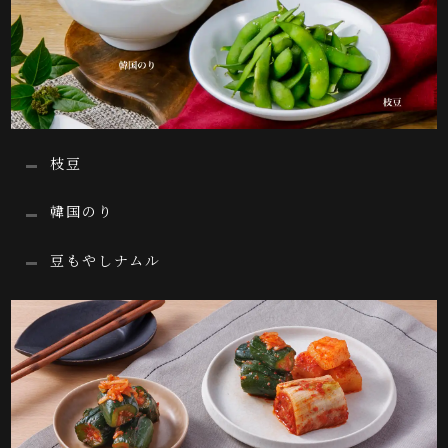
枝豆
韓国のり
豆もやしナムル