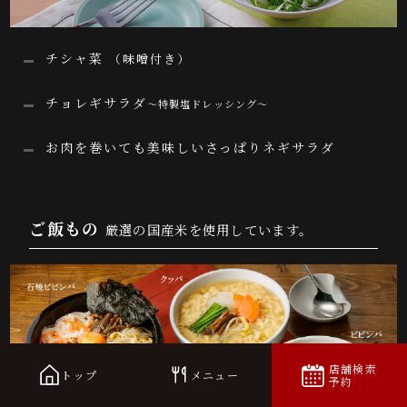
チシャ菜
（味噌付き）
チョレギサラダ
～特製塩ドレッシング～
お肉を巻いても美味しいさっぱりネギサラダ
ご飯もの
厳選の国産米を使用しています。
店舗検索
トップ
メニュー
予約